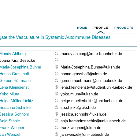
HOME
PEOPLE
PROJECTS
gate the Vasculature in Systemic Autoimmune Diseases
Mandy Ahlborg
mandy.ahlborg@imte.fraunhofer.de
Joana Kira Besecke
Maria-Josephina Buhné
Maria-Josephina.Buhne@uksh.de
Hanna Grasshoff
hanna.grasshoff@uksh.de
Gereon Hüttmann
gereon.huettmann@uni-luebeck.de
Lena Kleindienst
lena.kleindienst@student.uni-luebeck.de
Yoko Miura
yoko.miura@uksh.de
Helge Müller-Fielitz
helge.muellerfielitz@uni-luebeck.de
Susanne Schinke
s.schinke@uksh.de
Jessica Schnohr
jessica.schnohr@uksh.de
Anja Stähle
anja.kersteinstaehle@uni-luebeck.de
Franz Wegner
franz.wegner@uksh.de
Jan Wenzel
jan.wenzel@uni-luebeck.de