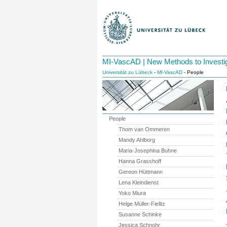
MI-VascAD | New Methods to Investi
Universität zu Lübeck
-
MI-VascAD
- People
People
Thom van Ommeren
Mandy Ahlborg
Maria-Josephina Buhne
Hanna Grasshoff
Gereon Hüttmann
Lena Kleindienst
Yoko Miura
Helge Müller-Fielitz
Susanne Schinke
Jessica Schnohr