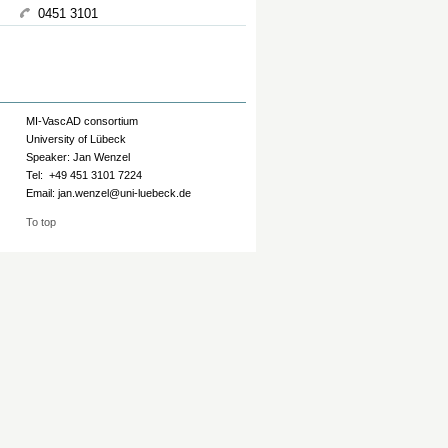
0451 3101
MI-VascAD consortium
University of Lübeck
Speaker: Jan Wenzel
Tel: +49 451 3101 7224
Email: jan.wenzel@uni-luebeck.de
To top